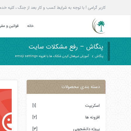
کاربر گرامی ! با توجه به شرایط کسب و کار بعد از جنگ ، کلیه خدمات پنگاش به همه ع
خانه
قوانین و مق
پنگاش – رفع مشکلات سایت
پنگاش
آموزش غیرفعال کردن شکلک ها با افزونه emoji settings
دسته بندی محصولات
اسکریپت
[1]
افزونه ها
[2]
پروژه دانشجویی
[3]