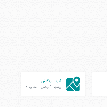
آدرس پنگاش
بوشهر - آبپخش - کشاورز 3