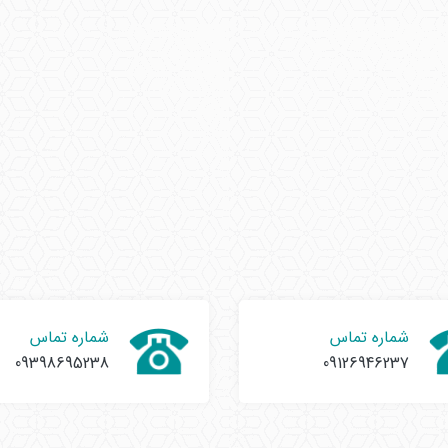
شماره تماس
شماره تماس
09398695238
09126946237