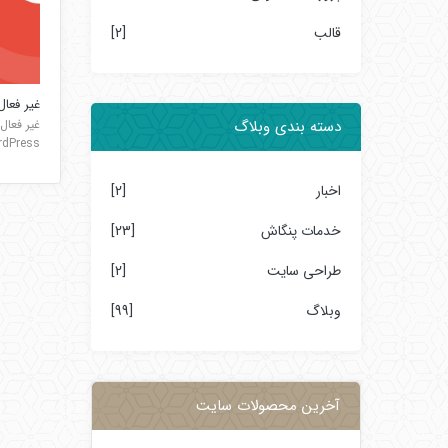
قالب
[2]
غیر فعا
دسته بندی وبلاگ
s In WordPress
اخبار
[2]
خدمات پنگاش
[23]
طراحی سایت
[2]
وبلاگ
[99]
آخرین محصولات سایت