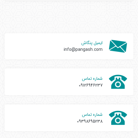
ایمیل پنگاش
info@pangash.com
شماره تماس
09126946237
شماره تماس
09398695238