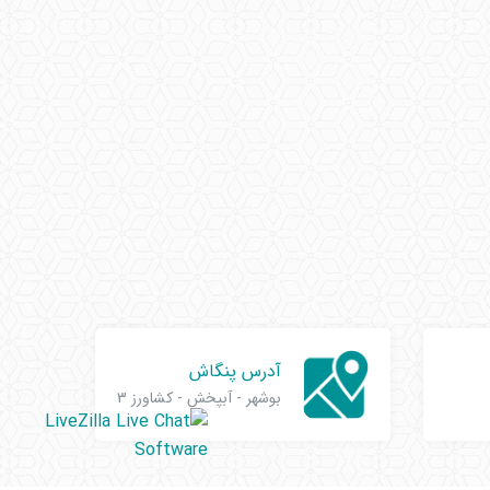
آدرس پنگاش
بوشهر - آبپخش - کشاورز 3