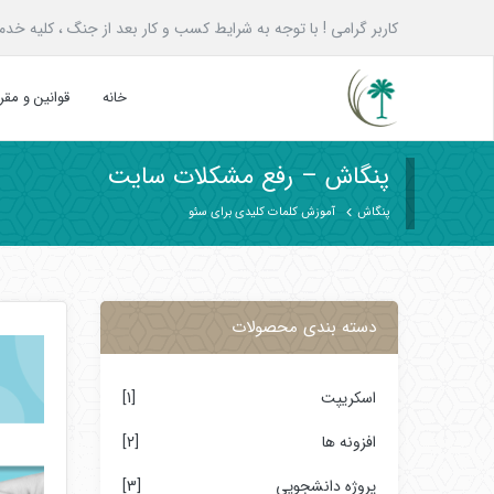
کاربر گرامی ! با توجه به شرایط کسب و کار بعد از جنگ ، کلیه خدمات پنگاش به همه ع
خانه
قوانین و مق
پنگاش – رفع مشکلات سایت
پنگاش
آموزش کلمات کلیدی برای سئو
دسته بندی محصولات
اسکریپت
[1]
افزونه ها
[2]
پروژه دانشجویی
[3]