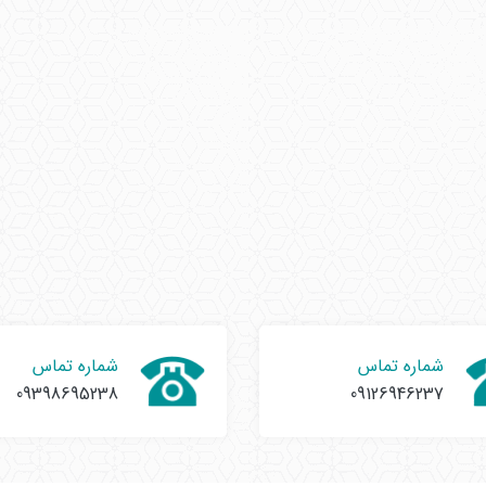
شماره تماس
شماره تماس
09398695238
09126946237