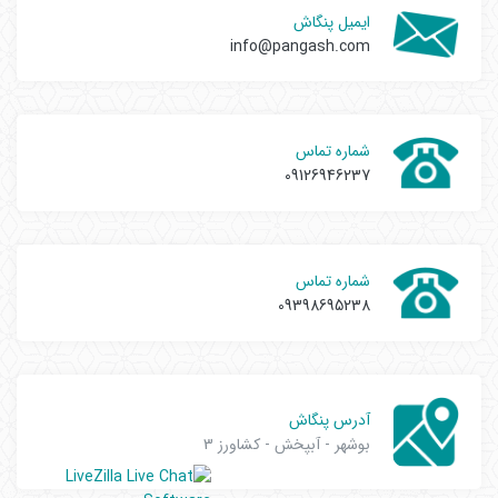
ایمیل پنگاش
info@pangash.com
شماره تماس
09126946237
شماره تماس
09398695238
آدرس پنگاش
بوشهر - آبپخش - کشاورز 3