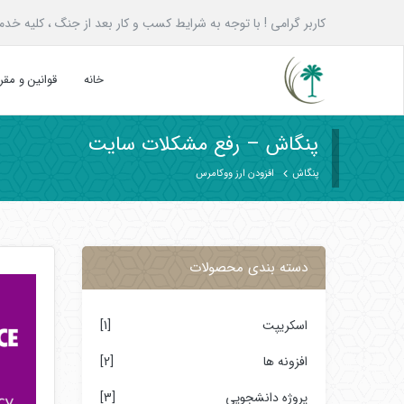
کاربر گرامی ! با توجه به شرایط کسب و کار بعد از جنگ ، کلیه خدمات پنگاش به همه ع
خانه
قوانین و مق
پنگاش – رفع مشکلات سایت
پنگاش
افزودن ارز ووکامرس
دسته بندی محصولات
اسکریپت
[1]
افزونه ها
[2]
پروژه دانشجویی
[3]