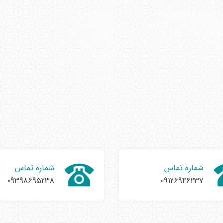
شماره تماس
شماره تماس
09398695238
09126946237