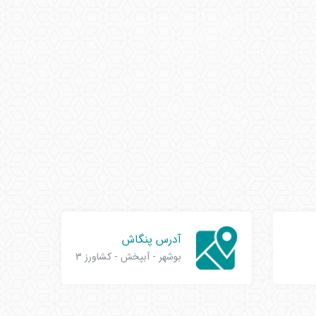
آدرس پنگاش
بوشهر - آبپخش - کشاورز 3