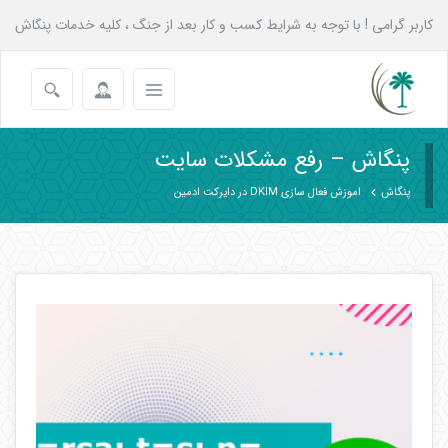
کاربر گرامی ! با توجه به شرایط کسب و کار بعد از جنگ ، کلیه خدمات پنگاش
به همه عزیزان تا پایان شهریور با 20 درصد تخفیف انجام می شود.
پنگاش – رفع مشکلات سایت
پنگاش
اموزش فعال سازی DKIM در دایرکت ادمین