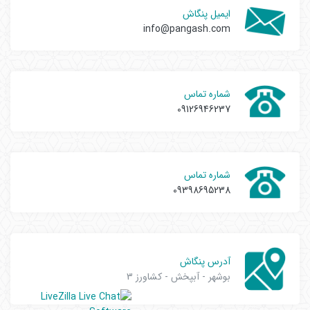
ایمیل پنگاش
info@pangash.com
شماره تماس
09126946237
شماره تماس
09398695238
آدرس پنگاش
بوشهر - آبپخش - کشاورز 3