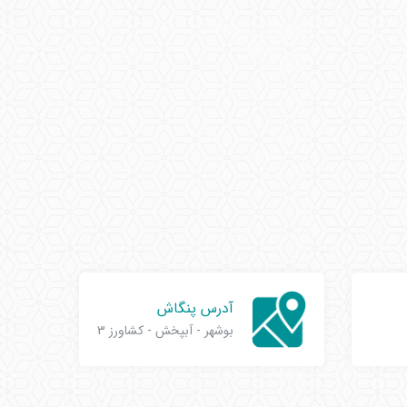
آدرس پنگاش
بوشهر - آبپخش - کشاورز 3