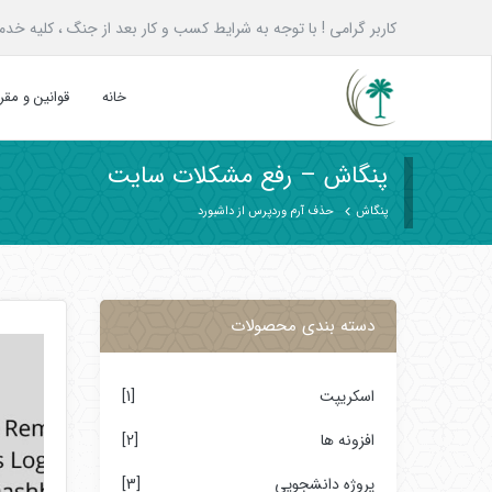
کاربر گرامی ! با توجه به شرایط کسب و کار بعد از جنگ ، کلیه خدمات پنگاش به همه ع
خانه
قوانین و مق
پنگاش – رفع مشکلات سایت
پنگاش
حذف آرم وردپرس از داشبورد
دسته بندی محصولات
اسکریپت
[1]
افزونه ها
[2]
پروژه دانشجویی
[3]