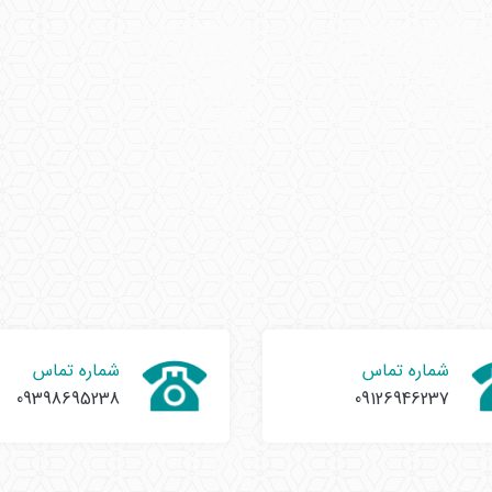
شماره تماس
شماره تماس
09398695238
09126946237