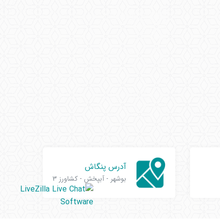
آدرس پنگاش
بوشهر - آبپخش - کشاورز 3