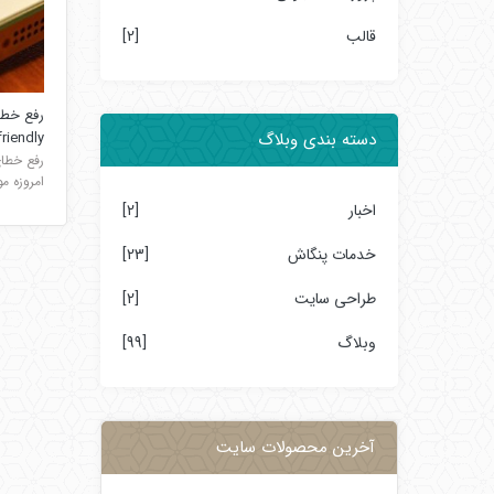
قالب
[2]
friendly
دسته بندی وبلاگ
امروزه م
اخبار
[2]
خدمات پنگاش
[23]
طراحی سایت
[2]
وبلاگ
[99]
آخرین محصولات سایت