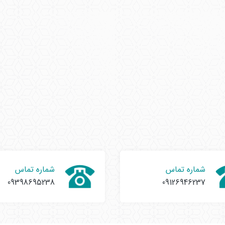
شماره تماس
شماره تماس
09398695238
09126946237