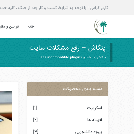
کاربر گرامی ! با توجه به شرایط کسب و کار بعد از جنگ ، کلیه خدمات پنگاش به همه ع
خانه
قوانین و مق
پنگاش – رفع مشکلات سایت
پنگاش
خطای uses incompatible plugins
دسته بندی محصولات
اسکریپت
[1]
افزونه ها
[2]
پروژه دانشجویی
[3]