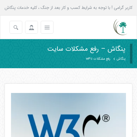
کاربر گرامی ! با توجه به شرایط کسب و کار بعد از جنگ ، کلیه خدمات پنگاش
به همه عزیزان تا پایان شهریور با 20 درصد تخفیف انجام می شود.
پنگاش – رفع مشکلات سایت
پنگاش
رفع مشکلات w3c