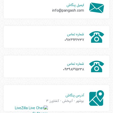
ایمیل پنگاش
info@pangash.com
شماره تماس
09126946237
شماره تماس
09398695238
آدرس پنگاش
بوشهر - آبپخش - کشاورز 3