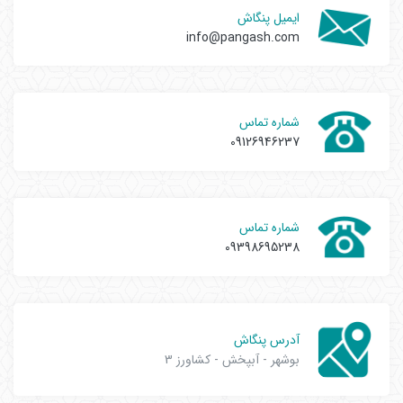
ایمیل پنگاش
info@pangash.com
شماره تماس
09126946237
شماره تماس
09398695238
آدرس پنگاش
بوشهر - آبپخش - کشاورز 3