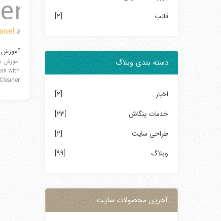
قالب
[2]
آموزش نصب 
دسته بندی وبلاگ
ork with
CpCleaner
اخبار
[2]
خدمات پنگاش
[23]
طراحی سایت
[2]
وبلاگ
[99]
آخرین محصولات سایت