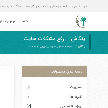
کاربر گرامی ! با توجه به شرایط کسب و کار بعد از جنگ ، کلیه خدمات پنگاش به همه ع
خانه
قوانین و مق
پنگاش – رفع مشکلات سایت
پنگاش
نحوه حذف فایل های غیرضروری در هاست
دسته بندی محصولات
اسکریپت
[1]
افزونه ها
[2]
پروژه دانشجویی
[3]