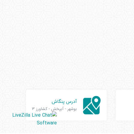
آدرس پنگاش
بوشهر - آبپخش - کشاورز 3