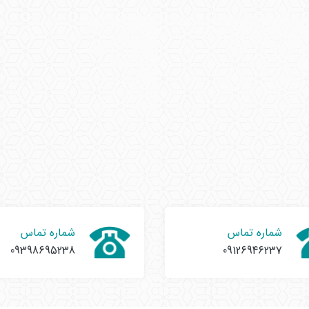
شماره تماس
شماره تماس
09398695238
09126946237