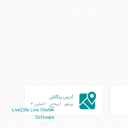
آدرس پنگاش
بوشهر - آبپخش - کشاورز 3