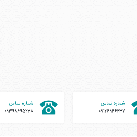
شماره تماس
شماره تماس
09398695238
09126946237