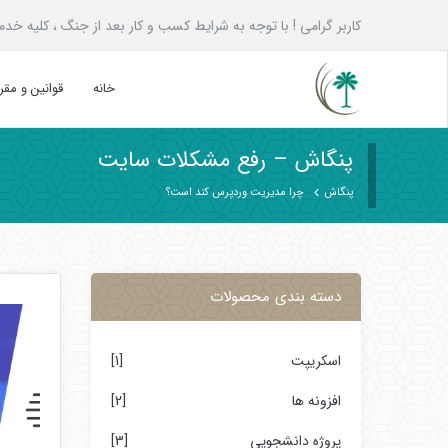
کاربر گرامی ! با توجه به شرایط کسب و کار بعد از جنگ ، کلیه خدمات پنگاش به همه ع
خانه
قوانین و مق
پنگاش – رفع مشکلات سایت
پنگاش
چرا مدیریت وردپرس کند است؟
دسته بندی محصولات
اسکریپت
[1]
افزونه ها
[2]
پروژه دانشجویی
[3]