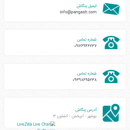
ایمیل پنگاش
info@pangash.com
شماره تماس
09126946237
شماره تماس
09398695238
آدرس پنگاش
بوشهر - آبپخش - کشاورز 3