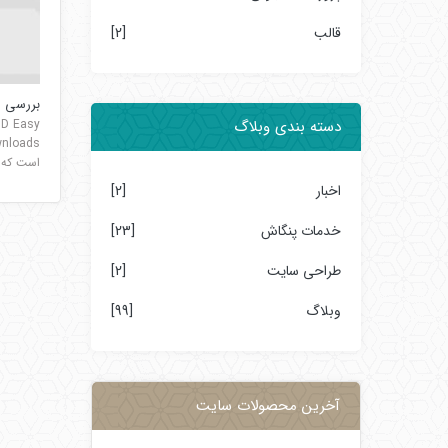
قالب
[2]
بررسی اج
DD Easy
دسته بندی وبلاگ
است که م
اخبار
[2]
خدمات پنگاش
[23]
طراحی سایت
[2]
وبلاگ
[99]
آخرین محصولات سایت