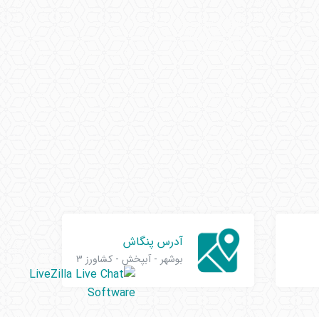
آدرس پنگاش
بوشهر - آبپخش - کشاورز 3