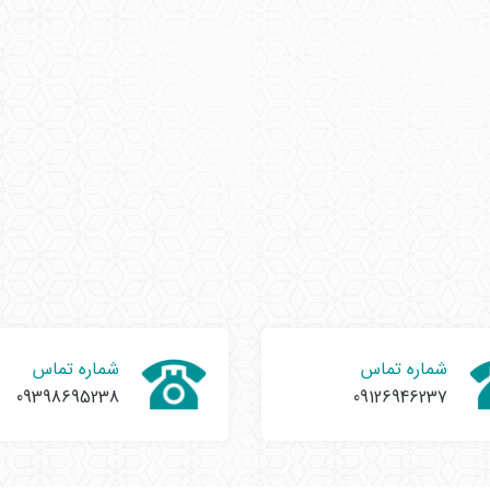
شماره تماس
شماره تماس
09398695238
09126946237