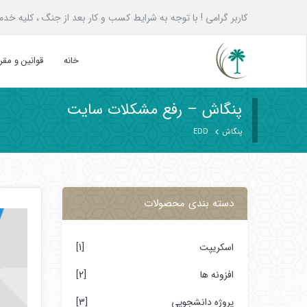
کاربر گرامی ! با توجه به شرایط کسب و کار بعد از جنگ ، کلیه خدمات پنگاش به همه ع
خانه
قوانین و مق
پنگاش – رفع مشکلات سایت
پنگاش
EDD
دسته بندی محصولات
اسکریپت
[1]
افزونه ها
[2]
پروژه دانشجویی
[3]