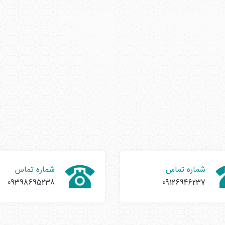
شماره تماس
شماره تماس
09398695238
09126946237