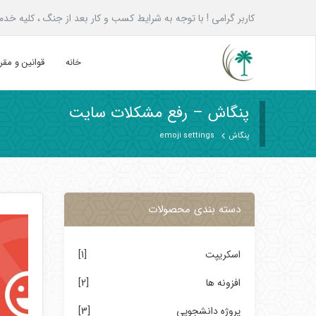
کاربر گرامی ! با توجه به شرایط کسب و کار بعد از جنگ ، کلیه خدمات پنگاش به همه ع
خانه
قوانین و مق
پنگاش – رفع مشکلات سایت
پنگاش
emoji settings
دسته بندی محصولات
اسکریپت
[1]
افزونه ها
[2]
پروژه دانشجویی
[3]