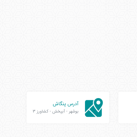
آدرس پنگاش
بوشهر - آبپخش - کشاورز 3