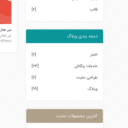
قالب
[2]
غیر فعا
دسته بندی وبلاگ
s In WordPress
اخبار
[2]
خدمات پنگاش
[23]
طراحی سایت
[2]
وبلاگ
[99]
آخرین محصولات سایت