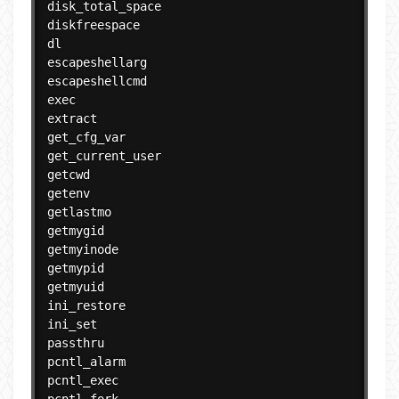
disk_total_space

diskfreespace

dl

escapeshellarg

escapeshellcmd

exec

extract

get_cfg_var

get_current_user

getcwd

getenv

getlastmo

getmygid

getmyinode

getmypid

getmyuid

ini_restore

ini_set

passthru

pcntl_alarm

pcntl_exec
