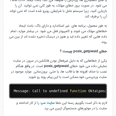
یا سایر ناهنجاری ها، پردازش را متوقف می کند، باعث ایجاد Fatal Error
می شود. در صورت بروز خطای مهلک، به طور کلی نمی توانید آن را
بازیابی کنید، زیرا سیستم عامل با شرایطی روبرو شده است که نمی تواند
آن را برطرف کند.
به طور معمول، برنامه های غیر استاندارد و دارای باگ، باعث ایجاد
خطاهای مهلک می شوند و کامپیوتر قفل می شود. در بیشتر موارد، تمام
داده هایی که تغییر داده اید و هنوز در دیسک ذخیره نشده اند از بین می
روند.
خطای posix_getpwuid چیست ؟
یکی از خطاهایی که به دلیل غیرفعال بودن فانکشن در سرور، در سایت
نمایش داده می شود خطای
posix_getpwuid
است. در واقع هنگام
نصب یا حذف افزونه ها یا قالب ها، یا حتی بروزرسانی موارد موجود در
سایت وردپرسی خود،ممکن است با این پیام روبه رو شوید:
Message
:
 Call to undefined 
function
 Okta\
posix_ge
لازم به ذکر است بگوییم رسما این خطا
سایت مپ
را از کار انداخته و
سایت را در موتورهای جستجوگر ازبین می برد.