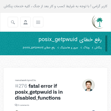
کاربر گرامی ! با توجه به شرایط کسب و کار بعد از جنگ ، کلیه خدمات پنگاش
به همه عزیزان تا پایان شهریور با 20 درصد تخفیف انجام می شود.
رفع خطای posix_getpwuid
پنگاش
وبلاگ
سرور و هاستینگ
رفع خطای posix_getpwuid