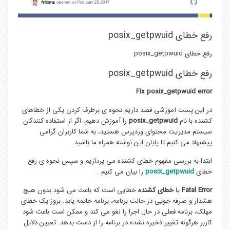
رفع خطای posix_getpwuid
رفع خطای posix_getpwuid
رفع خطای posix_getpwuid
Fix posix_getpwuid error
در این پست آموزشی قصد داریم نحوه ی برطرف کردن یکی از خطاهای
کشنده با نام
posix_getpwuid
را آموزش دهیم. اگر از استفاده کنندگان
سیستم مدیریت محتوای وردپرس هستید، به شما کاربران گرامی
پیشنهاد می کنیم تا پایان این نوشته همراه ما باشید.
ابتدا به بررسی مفهوم خطای کشنده می پردازیم و سپس نحوه ی رفع
خطای
posix_getpwuid
را بیان می کنیم .
Fatal Error
یا
خطای کشنده
خطایی است که باعث می شود بدون هیچ
هشدار و صرفه جویی در حالت برنامه، برنامه خاتمه یابد. بروز یک خطای
مهلک، برنامه فعلی در حال اجرا را لغو می کند و ممکن است باعث شود
کاربر هرگونه تغییر ذخیره نشده در برنامه را از دست بدهد. تعیین دلایل