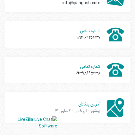
info@pangash.com
شماره تماس
09126946237
شماره تماس
09398695238
آدرس پنگاش
بوشهر - آبپخش - کشاورز 3