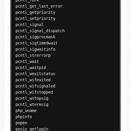
pcntl_fork

pcntl_get_last_error

pcntl_getpriority

pcntl_setpriority

pcntl_signal

pcntl_signal_dispatch

pcntl_sigprocmask

pcntl_sigtimedwait

pcntl_sigwaitinfo

pcntl_strerrorp

pcntl_wait

pcntl_waitpid

pcntl_wexitstatus

pcntl_wifexited

pcntl_wifsignaled

pcntl_wifstopped

pcntl_wstopsig

pcntl_wtermsig

php_uname

phpinfo

popen

posix_getlogin
