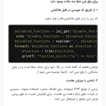
برای رفع این خطا سه حالت وجود دارد:
1- از طریق کد نویسی در فایل فانکشن
کد زیر را را در فایل فانکشن قالب قرار دهید
$disabled_functions
=
ini_get
(
'disable_functions
echo
"disable_functions = 
$disabled_functions
\n
$disabled_functions
=
explode
(
","
,
$disabled_fun
foreach
(
$disabled_functions
as
$function
)
{
$function
=
trim
(
$function
)
;
printf
(
"function_exists('%s') => %s\n"
,
$fu
نوشتن قطعه کد گفته شده در بالا، تنها برای حذف خطا است و در عمل
مشکلی را رفع نمی کند. (اصلا توصیه نمی شود )
2- تماس با میزبان هاست
برخی از توابع PHP میتوانند برای اهداف مخرب استفاده بشوند. بسیاری
از شرکت های ارائه دهنده ی هاست، برای افزایش امنیت به طور پیش
فرض این توابع را غیرفعال می کنند.