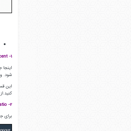
صفح
1- New Dimensions, Percent
اینجا ج
شود. وق
این قسم
کنید.از طریق
2- Keep Aspect Ratio
برای جل