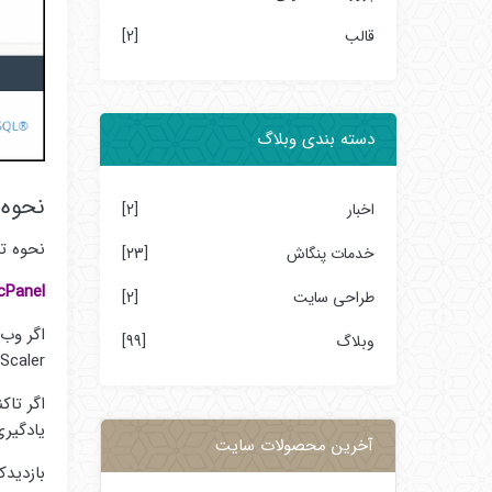
قالب
[2]
دسته بندی وبلاگ
نحوه تغ
اخبار
[2]
نحوه تغیی
خدمات پنگاش
[23]
cPanel
طراحی سایت
[2]
اگر وب 
وبلاگ
[99]
Cpanel Images Scaler
اگر تاک
یادگیری نحوه تغییر انداز
آخرین محصولات سایت
بازدیدک