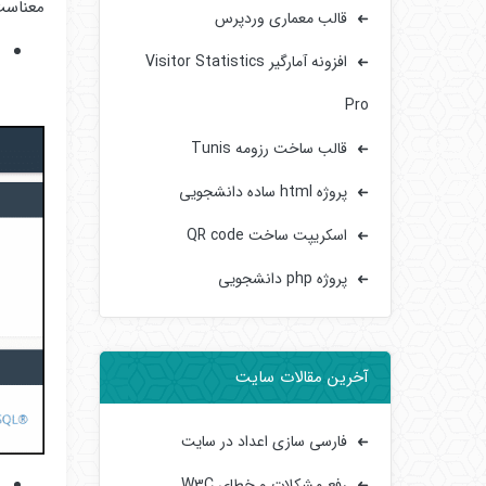
معناست
قالب معماری وردپرس
وار
افزونه آمارگیر Visitor Statistics
Pro
قالب ساخت رزومه Tunis
پروژه html ساده دانشجویی
اسکریپت ساخت QR code
پروژه php دانشجویی
آخرین مقالات سایت
فارسی سازی اعداد در سایت
ر
رفع مشکلات و خطای W3C