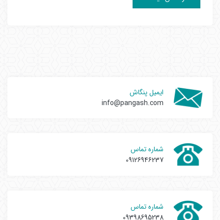
ایمیل پنگاش
info@pangash.com
شماره تماس
09126946237
شماره تماس
09398695238