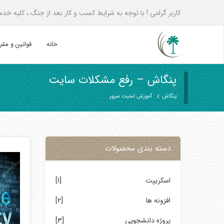
کاربر گرامی ! با توجه به شرایط کسب و کار بعد از جنگ ، کلیه خدمات پنگاش به همه ع
خانه
قوانین و مق
پنگاش – رفع مشکلات سایت
پنگاش
آموزش امنیت سرور
دسته بندی محصولات
اسکریپت
[1]
افزونه ها
[2]
پروژه دانشجویی
[3]