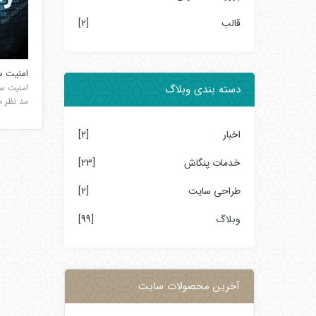
قالب
[2]
امنیت س
امنیت سا
دسته بندی وبلاگ
مد نظر م
اخبار
[2]
خدمات پنگاش
[23]
طراحی سایت
[2]
وبلاگ
[99]
آخرین محصولات سایت