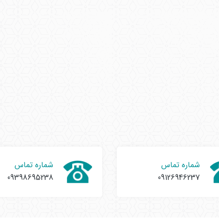
شماره تماس
شماره تماس
09398695238
09126946237