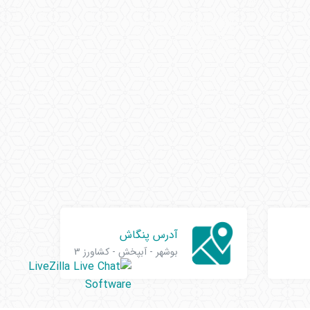
آدرس پنگاش
بوشهر - آبپخش - کشاورز 3