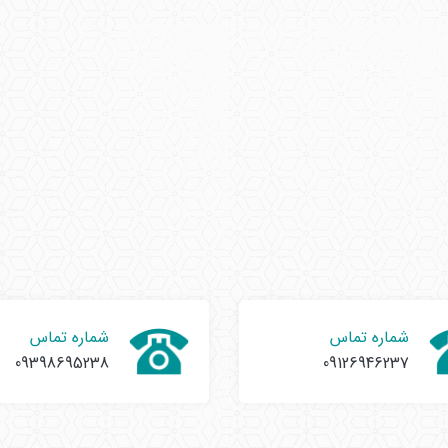
شماره تماس
شماره تماس
09398695238
09126946237