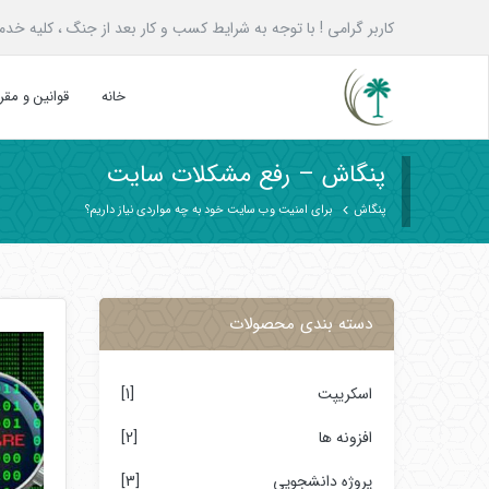
کاربر گرامی ! با توجه به شرایط کسب و کار بعد از جنگ ، کلیه خدمات پنگاش به همه ع
خانه
قوانین و مق
پنگاش – رفع مشکلات سایت
پنگاش
برای امنیت وب سایت خود به چه مواردی نیاز داریم؟
دسته بندی محصولات
اسکریپت
[1]
افزونه ها
[2]
پروژه دانشجویی
[3]