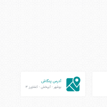
آدرس پنگاش
بوشهر - آبپخش - کشاورز 3