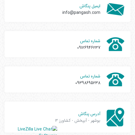
ایمیل پنگاش
info@pangash.com
شماره تماس
09126946237
شماره تماس
09398695238
آدرس پنگاش
بوشهر - آبپخش - کشاورز 3