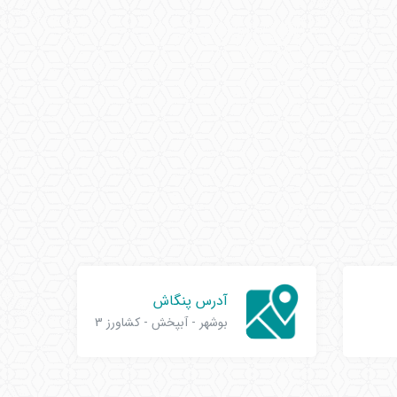
آدرس پنگاش
بوشهر - آبپخش - کشاورز 3