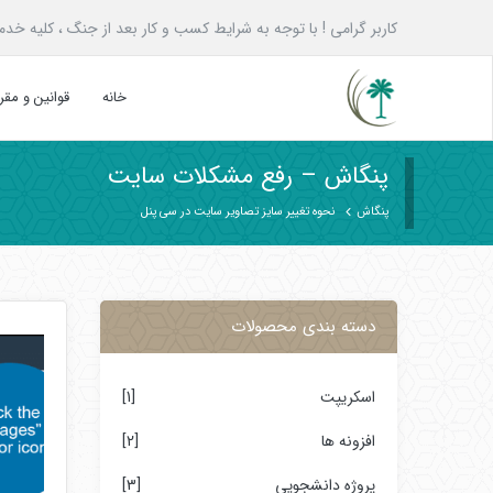
کاربر گرامی ! با توجه به شرایط کسب و کار بعد از جنگ ، کلیه خدمات پنگاش به همه ع
خانه
قوانین و مق
پنگاش – رفع مشکلات سایت
پنگاش
نحوه تغییر سایز تصاویر سایت در سی پنل
دسته بندی محصولات
اسکریپت
[1]
افزونه ها
[2]
پروژه دانشجویی
[3]