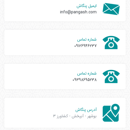
ایمیل پنگاش
info@pangash.com
شماره تماس
09126946237
شماره تماس
09398695238
آدرس پنگاش
بوشهر - آبپخش - کشاورز 3