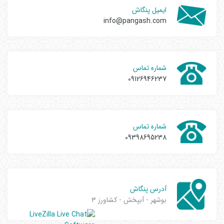
ایمیل پنگاش
info@pangash.com
شماره تماس
09126946237
شماره تماس
09398695238
آدرس پنگاش
بوشهر - آبپخش - کشاورز 3