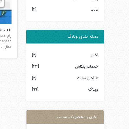
قالب
[2]
رفع خطای e site ahead
دسته بندی وبلاگ
خطای Deceptive Site...
اخبار
[2]
خدمات پنگاش
[23]
طراحی سایت
[2]
وبلاگ
[99]
آخرین محصولات سایت