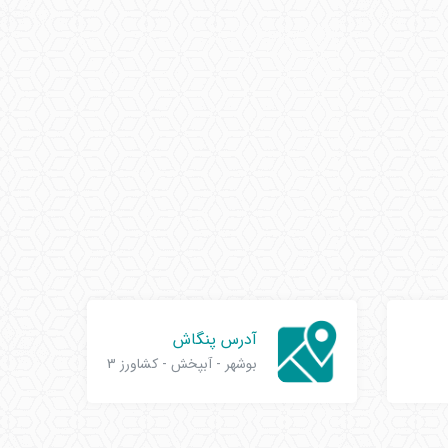
آدرس پنگاش
بوشهر - آبپخش - کشاورز 3