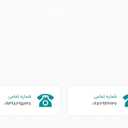
شماره تماس
شماره تماس
09398695238
09126946237