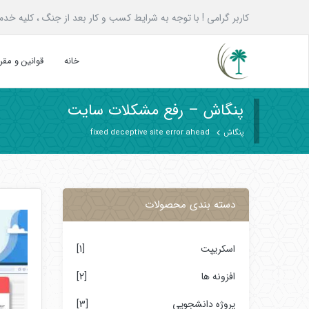
کاربر گرامی ! با توجه به شرایط کسب و کار بعد از جنگ ، کلیه خدمات پنگاش به همه ع
خانه
قوانین و مق
پنگاش – رفع مشکلات سایت
پنگاش
fixed deceptive site error ahead
دسته بندی محصولات
اسکریپت
[1]
افزونه ها
[2]
پروژه دانشجویی
[3]