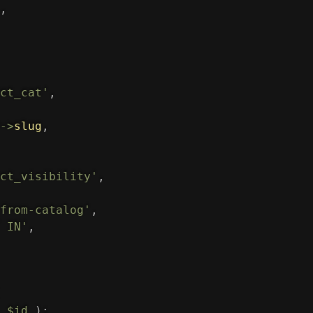
,
ct_cat'
,
-
>
slug
,
ct_visibility'
,
from-catalog'
,
 IN'
,
$id
)
;