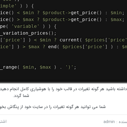
imple'
)
)
{
ice
(
)
<
$min
?
$product
-
>
get_price
(
)
:
$min
;
ice
(
)
>
$max
?
$product
-
>
get_price
(
)
:
$max
;
pe
(
'variable'
)
)
{
_variation_prices
(
)
;
[
'price'
]
)
<
$min
?
current
(
$prices
[
'price
ice'
]
)
>
$max
?
end
(
$prices
[
'price'
]
)
:
$
_range
(
$min
,
$max
)
.
')'
;
اشته باشید هر گونه تغیرات در قالب خود را با هوشیاری کامل انجام دهی
شما گردد.
شما می توانید هر گونه تغیرات را در سایت خود از پنگاش بخوا
اشتر
ده : admin