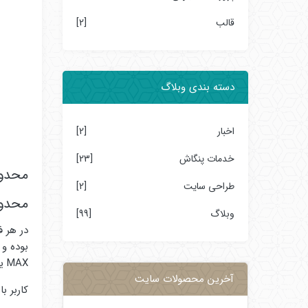
قالب
[2]
دسته بندی وبلاگ
اخبار
[2]
خدمات پنگاش
[23]
محدود
طراحی سایت
[2]
محدود
وبلاگ
[99]
در هر ف
بوده و
MAX یعنی کمترین قیمت نا بیشترین قیمت .
آخرین محصولات سایت
کاربر 