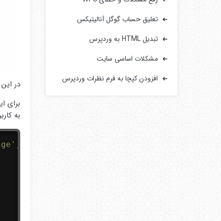
تعلیق حساب گوگل آنالیتیکس
تبدیل HTML به وردپرس
مشکلات اساسی سایت‌
افزودن کپچا به فرم‌ نظرات وردپرس
در این تصویر به خو
برای ای
به کارب
nge'
,
9999
,
2
)
;