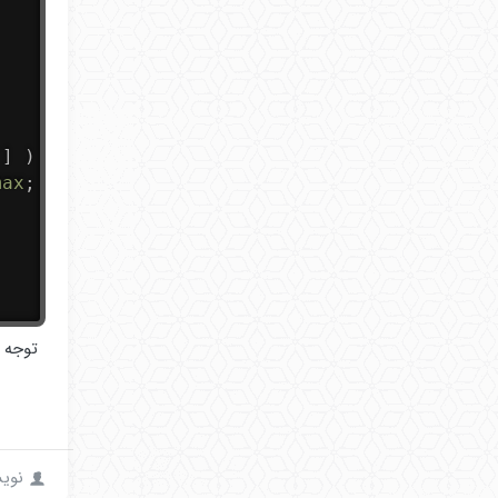
'
]
)
:
$min
;
max
;
توجه د
نویسن