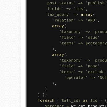
'post_status'
=
>
'publish'
'fields'
=
>
'ids'
,
'tax_query'
=
>
array
(
'relation'
=
>
'AND'
,
array
(
'taxonomy'
=
>
'produ
'field'
=
>
'slug'
,
'terms'
=
>
$category
)
,
array
(
'taxonomy'
=
>
'produ
'field'
=
>
'name'
,
'terms'
=
>
'exclude-
'operator'
=
>
'NOT
)
,
)
)
)
;
foreach
(
$all_ids
as
$id
)
{
$product
=
wc_get_product
(