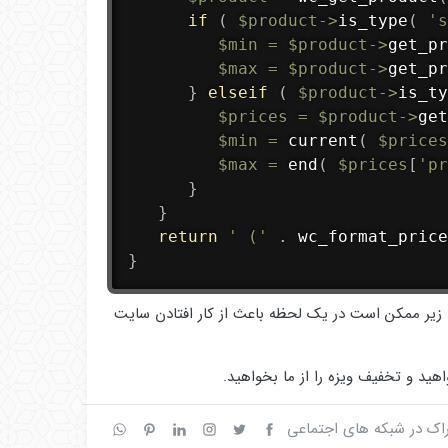
if
(
$product
-
>
is_type
(
's
$min
=
$product
-
>
get_pr
$max
=
$product
-
>
get_pr
}
elseif
(
$product
-
>
is_ty
$prices
=
$product
-
>
get
$min
=
current
(
$prices
$max
=
end
(
$prices
[
'pr
}
}
return
' ('
.
wc_format_price
}
د زیر ممکن است در یک لحظه باعث از کار افتادن سایت
هید و تخفیف ویزه را از ما بخواهید.
اک در شبکه های اجتماعی