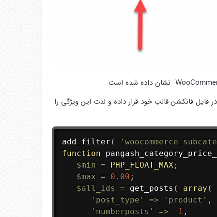
در فایل فانکشن قالب خود قرار داده و لذت این ویژگی را
add_filter
(
'woocommerce_subcate
function
pangash_category_price_
$min
=
PHP_FLOAT_MAX
;
$max
=
0.00
;
$all_ids
=
get_posts
(
array
(
'post_type'
=
>
'product'
,
'numberposts'
=
>
-
1
,