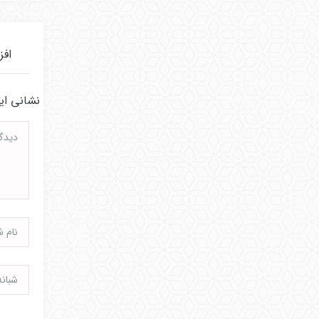
افز
نشانی ای