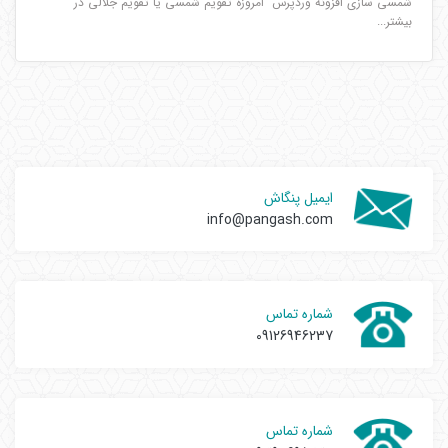
شمسی سازی افزونه وردپرس امروزه تقویم شمسی یا تقویم جلالی در
بیشتر...
ایمیل پنگاش
info@pangash.com
شماره تماس
09126946237
شماره تماس